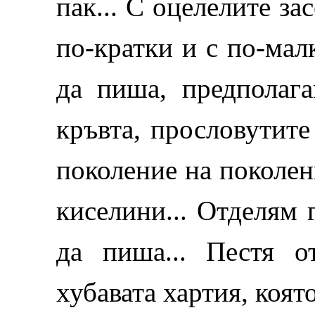
пак... С оцелелите з
по-кратки и с по-мал
да пиша, предполага
кръвта, прословутите
поколение на поколен
киселини... Отделям 
да пиша... Пестя о
хубавата хартия, коят