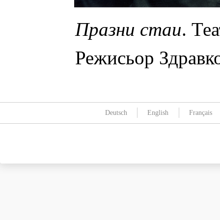
Празни стаи
. Те
Режисьор Здравк
Deutsch
English
Français