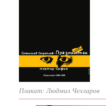
Плакат: Людмил Чехларов