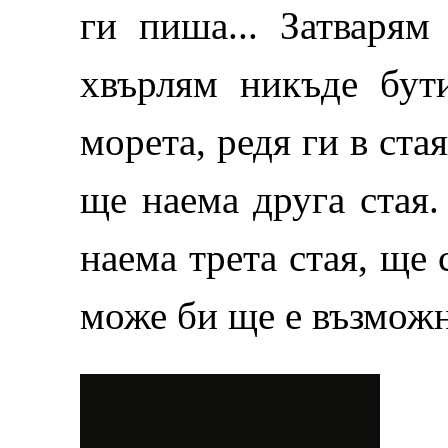
ги пиша... Затварям
хвърлям никъде бут
морета, редя ги в стая
ще наема друга стая.
наема трета стая, ще 
може би ще е възможн