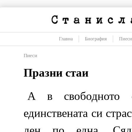
Премини
към
съдържанието
Главна
Биография
Пиес
Пиеси
Празни стаи
А в свободното 
единствената си стра
ден по една. Сяд