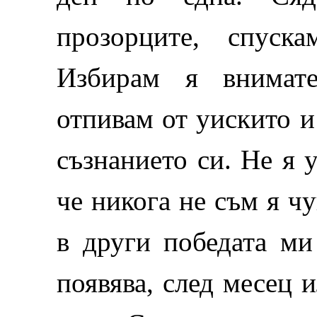
прозорците, спуска
Избирам я внимате
отпивам от уискито и 
съзнанието си. Не я 
че никога не съм я ч
в други победата ми
появява, след месец и