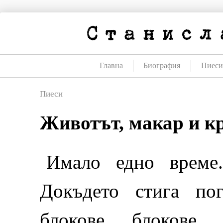
Премини
към
съдържанието
Главна
Биография
Пиес
Пиеси
Животът, макар и к
Имало едно време.
Докъдето стига пог
блокове, блокове,