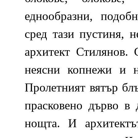
еднообразни, подо
сред тази пустиня, н
архитект Стилянов. 
неясни копнежи и н
Пролетният вятър бл
прасковено дърво в 
нощта. И архитектъ