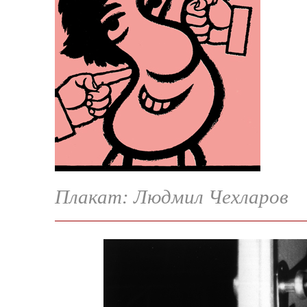
Плакат: Людмил Чехларов