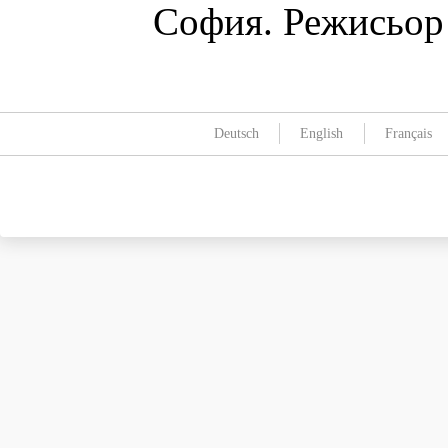
София. Режисьор
Deutsch
English
Français