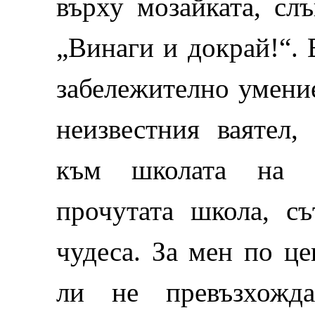
върху мозайката, сл
„Винаги и докрай!“. 
забележително умение
неизвестния ваятел
към школата на 
прочутата школа, с
чудеса. За мен по це
ли не превъзхожда