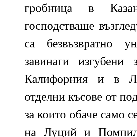
гробница в Каза
господстваше възглед
са безвъзвратно у
завинаги изгубени 
Калифорния и в Ло
отделни късове от по
за които обаче само с
на Луций и Помпил