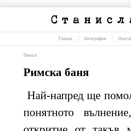
Премини
към
съдържанието
Главна
Биография
Пиес
Пиеси
Римска баня
Най-напред ще помол
понятното вълнени
откритие от такъв