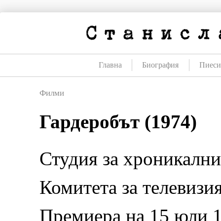
Премини
към
съдържанието
Главна
Биография
Пиес
Филми
Гардеробът (1974)
Студия за хроникалн
Комитетa за телевизи
Премиера на 15 юли 19