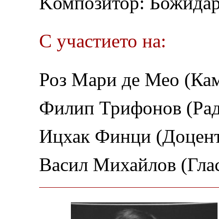
Kомпозитор: Божидар
С участието на:
Роз Мари де Мео (Ка
Филип Трифонов (Рад
Ицхак Финци (Доцент
Васил Михайлов (Глас