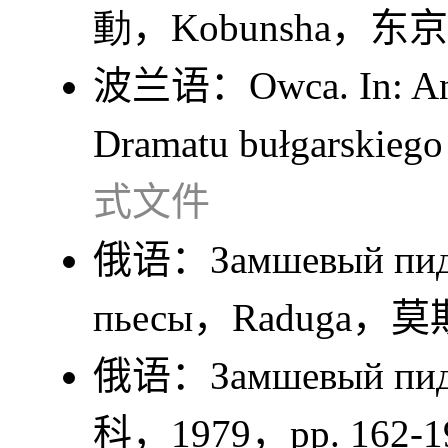
動
，Kobunsha，东京
波兰语：
Owca
. In:
An
Dramatu bułgarskiego
式文件
俄语：
Замшевый пи
пьесы
，Raduga，
俄语：
Замшевый пи
科，1979，pp. 162-1