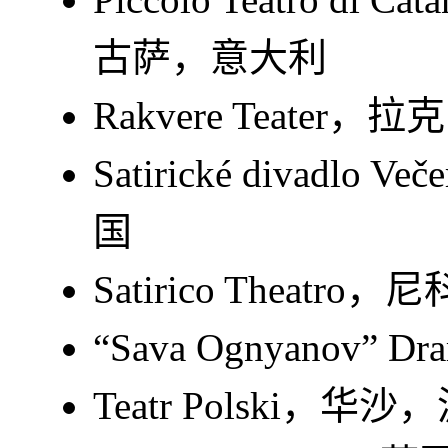
古萨，意大利
Rakvere Teate
Satirické divadl
国
Satirico Theat
“Sava Ognyanov”
Teatr Polski，华沙