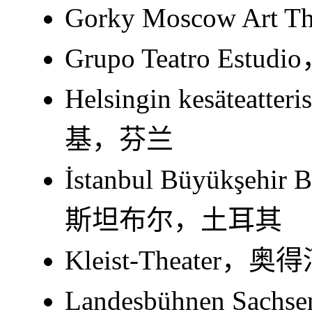
Gorky Moscow A
Grupo Teatro Es
Helsingin kesäteatt
基，芬兰
İstanbul Büyükşehir B
斯坦布尔，土耳其
Kleist-Theate
Landesbühnen S