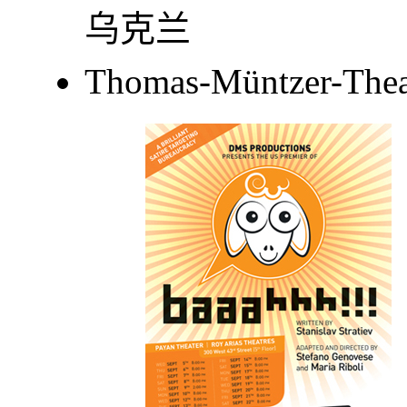
乌克兰
Thomas-Müntzer