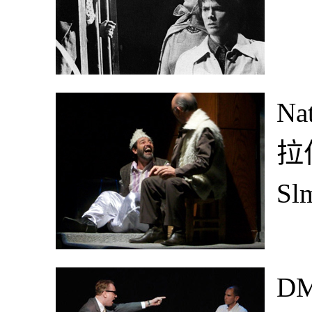
Na
拉
Sl
DM