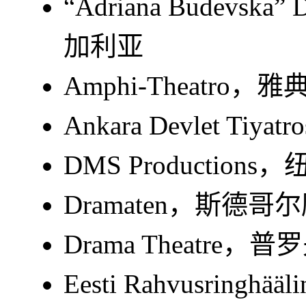
“Adriana Budevsk
加利亚
Amphi-Theatro，
Ankara Devlet T
DMS Productio
Dramaten，斯德
Drama Theatr
Eesti Rahvusrin