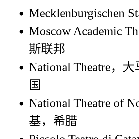
Mecklenburgischen
Moscow Academic 
斯联邦
National Thea
国
National Theatre o
基，希腊
Piccolo Teatro di Cat