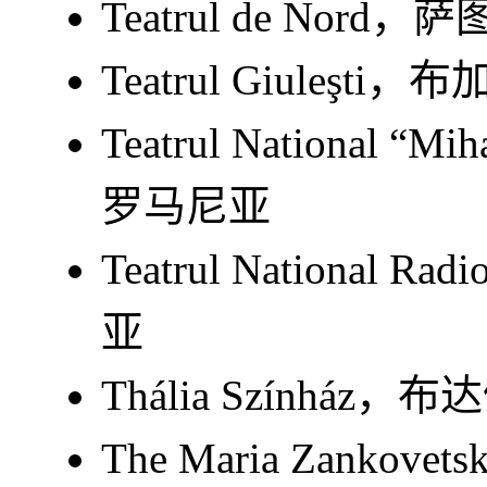
Teatrul de No
Teatrul Giuleş
Teatrul National 
罗马尼亚
Teatrul Nationa
亚
Thália Színhá
The Maria Zankove