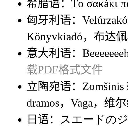
希腊语：
Τo σακáκι π
匈牙利语：
Velúrzakó
Könyvkiadó，布达
意大利语：
Beeeeeee
载PDF格式文件
立陶宛语：
Zomšinis 
dramos
，Vaga，维
日语：
スエードの