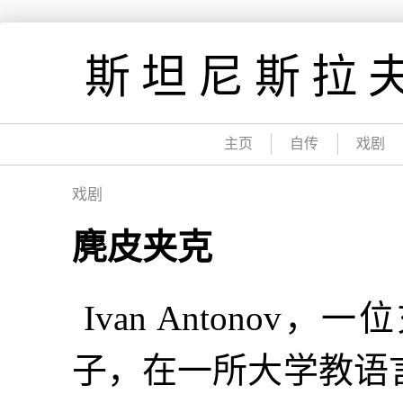
跳
到
斯坦尼斯拉夫
内
容
主页
自传
戏剧
戏剧
麂皮夹克
Ivan Antono
子，在一所大学教语