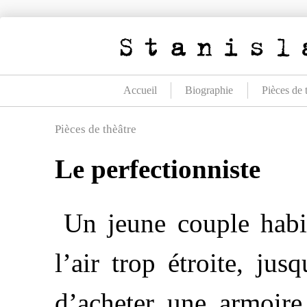
Aller
au
contenu
Accueil
Biographie
Pièces de 
Pièces de thèâtre
Le perfectionniste
Un jeune couple habi
l’air trop étroite, ju
d’acheter une armoire