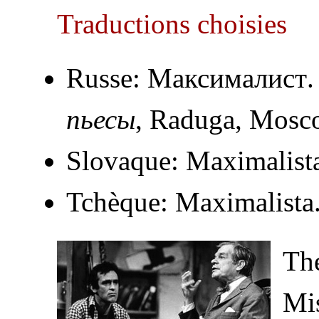
Traductions choisies
Russe:
Максималист
пьесы
, Raduga, Mosc
Slovaque:
Maximalist
Tchèque:
Maximalista
Thé
Mis