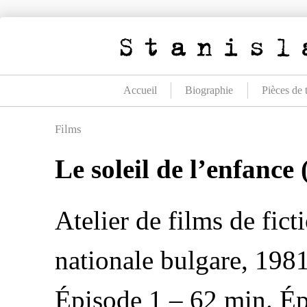
Aller
au
contenu
Accueil
Biographie
Pièces de 
Films
Le soleil de l’enfance
Atelier de films de fic
nationale bulgare, 1981
Épisode 1 – 62 min. Épi