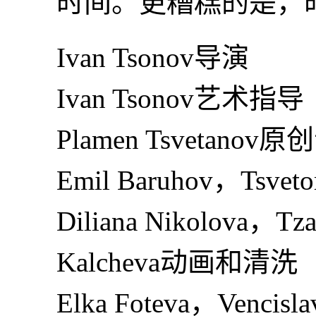
时间。更糟糕的是，时间
Ivan Tsonov导演
Ivan Tsonov艺术指导
Plamen Tsvetanov
Emil Baruhov，Tsvetom
Diliana Nikolova，Tza
Kalcheva动画和清洗
Elka Foteva，Vencisl