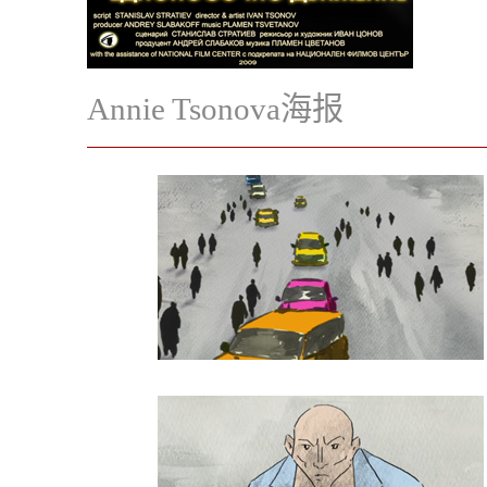
Annie Tsonova海报