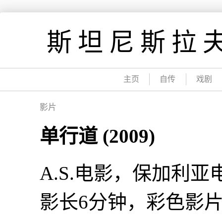
跳
到
斯坦尼斯拉夫
内
容
主页
自传
戏剧
影片
单行道 (2009)
A.S.电影，保加利
影长6分钟，彩色影