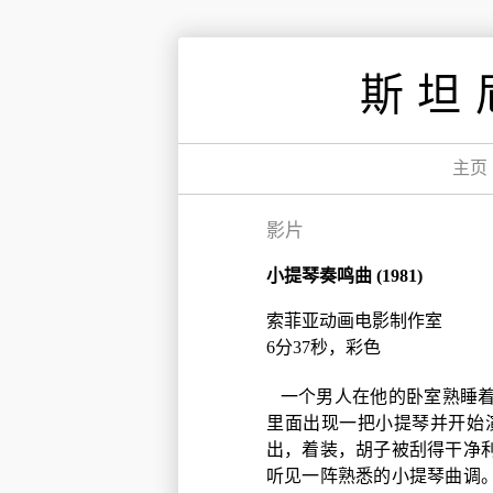
跳
到
斯坦
内
容
主页
影片
小提琴奏鸣曲 (1981)
索菲亚动画电影制作室
6分37秒，彩色
一个男人在他的卧室熟睡
里面出现一把小提琴并开始
出，着装，胡子被刮得干净
听见一阵熟悉的小提琴曲调