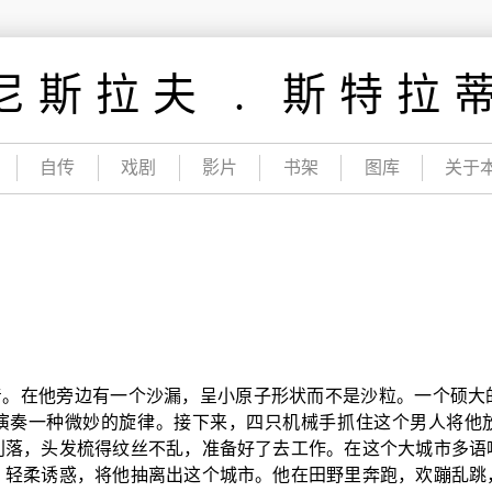
尼斯拉夫 . 斯特拉
自传
戏剧
影片
书架
图库
关于
着。在他旁边有一个沙漏，呈小原子形状而不是沙粒。一个硕大
演奏一种微妙的旋律。接下来，四只机械手抓住这个男人将他
利落，头发梳得纹丝不乱，准备好了去工作。在这个大城市多语
。轻柔诱惑，将他抽离出这个城市。他在田野里奔跑，欢蹦乱跳