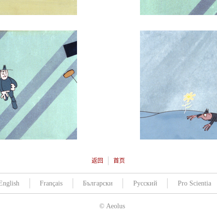
返回
首页
English
Français
Български
Русский
Pro Scientia
© Aeolus