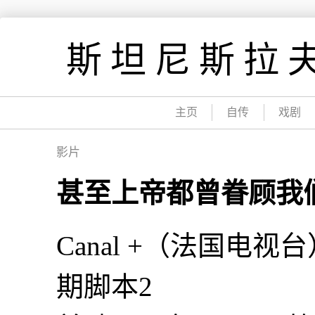
跳
到
斯坦尼斯拉夫
内
容
主页
自传
戏剧
影片
甚至上帝都曾眷顾我们 (
Canal +（法国电
期脚本2